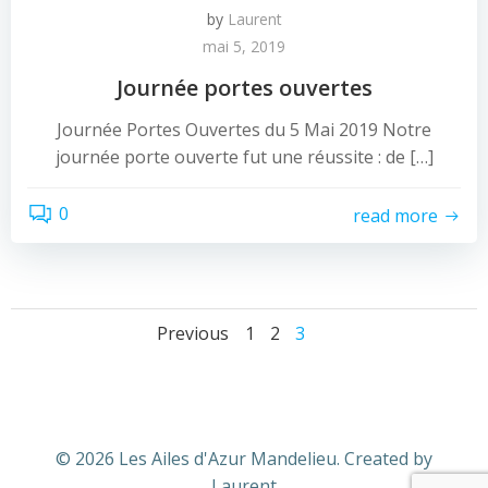
by
Laurent
mai 5, 2019
Journée portes ouvertes
Journée Portes Ouvertes du 5 Mai 2019 Notre
journée porte ouverte fut une réussite : de […]
0
read more
Posts
Posts
Page
Page
Page
Previous
1
2
3
navigation
navigation
© 2026 Les Ailes d'Azur Mandelieu. Created by
Laurent