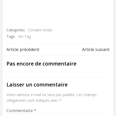
Categories:
Compte rendu
Tags:
No Tag
Navigation
Navigation
Article précédent
Article suivant
de
de
Pas encore de commentaire
l’article
l’article
Laisser un commentaire
Votre adresse e-mail ne sera pas publiée.
Les champs
obligatoires sont indiqués avec
*
Commentaire
*