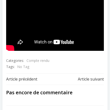
Categories:
Compte rendu
Tags:
No Tag
Navigation
Navigation
Article précédent
Article suivant
de
de
Pas encore de commentaire
l’article
l’article